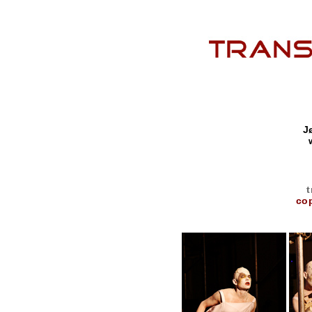
J
t
co