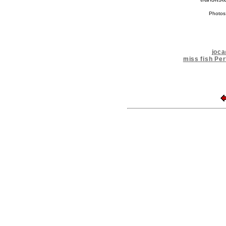
Photos
joc
miss fish Pe