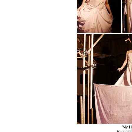
'My 
transits